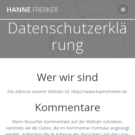
Zum
HANNE
FRERKER
Inhalt
springen
Datenschutzerklä
rung
Wer wir sind
Die Adresse unserer Website ist: https://www.hannefrerker.de.
Kommentare
Wenn Besucher Kommentare auf der Website schreiben,
sammeln wir die Daten, die im Kommentar-Formular angezeigt
werden, außerdem die IP-Adresse des Besuchers und den User-